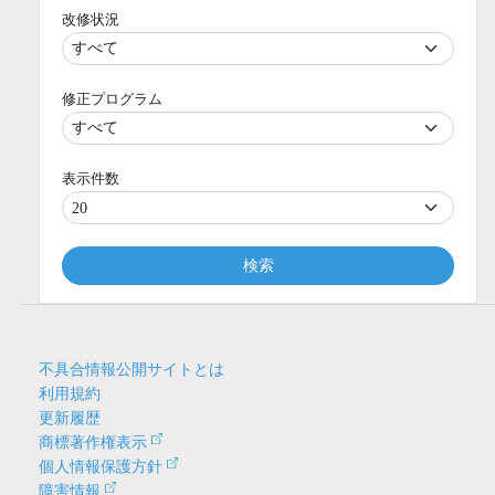
改修状況
修正プログラム
表示件数
検索
不具合情報公開サイトとは
利用規約
更新履歴
商標著作権表示
個人情報保護方針
障害情報