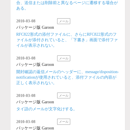
合、送信または削除前と異なるページに遷移する場合が
ある。
2010-03-08
メール
パッケージ版 Garoon
RFC822形式の添付ファイルに、さらにRFC822形式のフ
ァイルが添付されていると、「下書き」画面で添付ファ
イルが表示されない。
2010-03-08
メール
パッケージ版 Garoon
開封確認の返信メールのヘッダーに、message/disposition-
notificationが使用されていると、添付ファイルの内容が
正しく表示されない。
2010-03-08
メール
パッケージ版 Garoon
タイ語のメールが文字化けする。
2010-03-08
メール
パッケージ版 Garoon