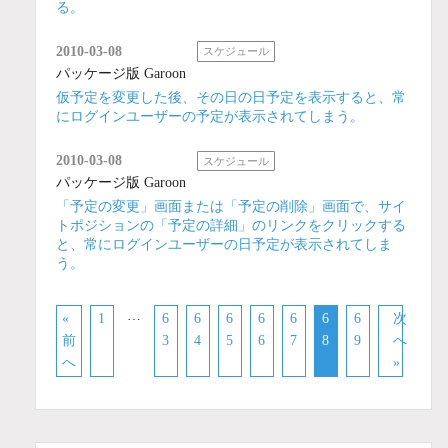
る。
2010-03-08
スケジュール
パッケージ版 Garoon
仮予定を変更した後、その日の日予定を表示すると、常
にログインユーザーの予定が表示されてしまう。
2010-03-08
スケジュール
パッケージ版 Garoon
「予定の変更」画面または「予定の削除」画面で、サイ
トポジションの「予定の詳細」のリンクをクリックする
と、常にログインユーザーの日予定が表示されてしま
う。
…
«
1
6
6
6
6
6
6
6
次
前
3
4
5
6
7
8
9
へ
へ
»