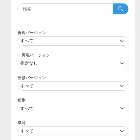
再現バージョン
非再現バージョン
改修バージョン
種別
機能