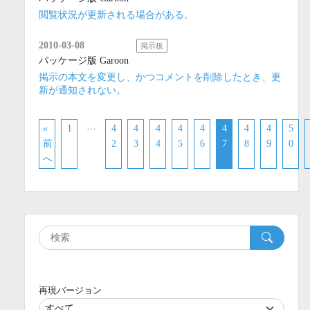
閲覧状況が更新される場合がある。
2010-03-08
掲示板
パッケージ版 Garoon
掲示の本文を変更し、かつコメントを削除したとき、更
新が通知されない。
…
«
1
4
4
4
4
4
4
4
4
5
前
2
3
4
5
6
7
8
9
0
へ
再現バージョン