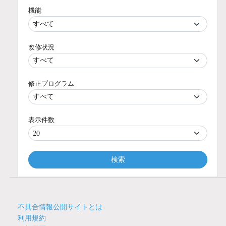
機能
改修状況
修正プログラム
表示件数
検索
不具合情報公開サイトとは
利用規約