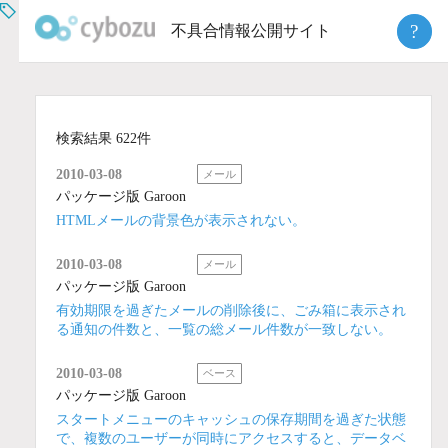
Skip
?
不具合情報公開サイト
to
content
検索結果 622件
2010-03-08
メール
パッケージ版 Garoon
HTMLメールの背景色が表示されない。
2010-03-08
メール
パッケージ版 Garoon
有効期限を過ぎたメールの削除後に、ごみ箱に表示され
る通知の件数と、一覧の総メール件数が一致しない。
2010-03-08
ベース
パッケージ版 Garoon
スタートメニューのキャッシュの保存期間を過ぎた状態
で、複数のユーザーが同時にアクセスすると、データベ