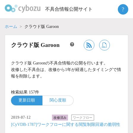
Skip
?
不具合情報公開サイト
to
content
ホーム
クラウド版 Garoon
クラウド版 Garoon
クラウド版 Garoonの不具合情報の公開を行います。
改修した不具合は、改修から1年が経過したタイミングで情
報を削除します。
検索結果 157件
更新日順
関心度順
2019-07-12
改修済み
ワークフロー
[CyVDB-1787]ワークフローに関する閲覧制限回避の脆弱性