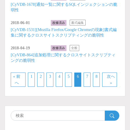
[CyVDB-1678]通知一覧に関するSQLインジェクションの脆
弱性
2018-06-01
改修済み
書式編集
[CyVDB-1531][Mozilla Firefox/Google Chromeの現象]書式編
集に関するクロスサイトスクリプティングの脆弱性
2018-04-19
改修済み
全般
[CyVDB-864]追加処理に関するクロスサイトスクリプティ
ングの脆弱性
« 前
1
2
3
4
5
6
7
8
次へ
へ
»