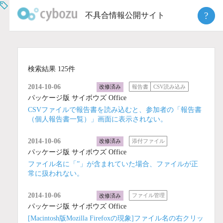
Skip
?
不具合情報公開サイト
to
content
検索結果 125件
2014-10-06
改修済み
報告書
CSV読み込み
パッケージ版 サイボウズ Office
CSVファイルで報告書を読み込むと、参加者の「報告書
（個人報告書一覧）」画面に表示されない。
2014-10-06
改修済み
添付ファイル
パッケージ版 サイボウズ Office
ファイル名に「”」が含まれていた場合、ファイルが正
常に扱われない。
2014-10-06
改修済み
ファイル管理
パッケージ版 サイボウズ Office
[Macintosh版Mozilla Firefoxの現象]ファイル名の右クリッ