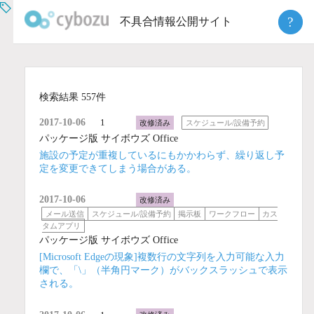
Skip
?
不具合情報公開サイト
to
content
検索結果 557件
2017-10-06
1
改修済み
スケジュール/設備予約
パッケージ版 サイボウズ Office
施設の予定が重複しているにもかかわらず、繰り返し予
定を変更できてしまう場合がある。
2017-10-06
改修済み
メール送信
スケジュール/設備予約
掲示板
ワークフロー
カス
タムアプリ
パッケージ版 サイボウズ Office
[Microsoft Edgeの現象]複数行の文字列を入力可能な入力
欄で、「\」（半角円マーク）がバックスラッシュで表示
される。