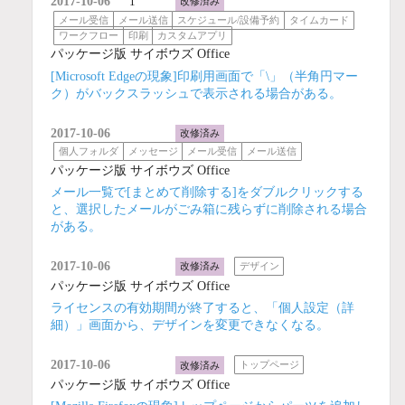
2017-10-06
1
改修済み
メール受信
メール送信
スケジュール/設備予約
タイムカード
ワークフロー
印刷
カスタムアプリ
パッケージ版 サイボウズ Office
[Microsoft Edgeの現象]印刷用画面で「\」（半角円マー
ク）がバックスラッシュで表示される場合がある。
2017-10-06
改修済み
個人フォルダ
メッセージ
メール受信
メール送信
パッケージ版 サイボウズ Office
メール一覧で[まとめて削除する]をダブルクリックする
と、選択したメールがごみ箱に残らずに削除される場合
がある。
2017-10-06
改修済み
デザイン
パッケージ版 サイボウズ Office
ライセンスの有効期間が終了すると、「個人設定（詳
細）」画面から、デザインを変更できなくなる。
2017-10-06
改修済み
トップページ
パッケージ版 サイボウズ Office