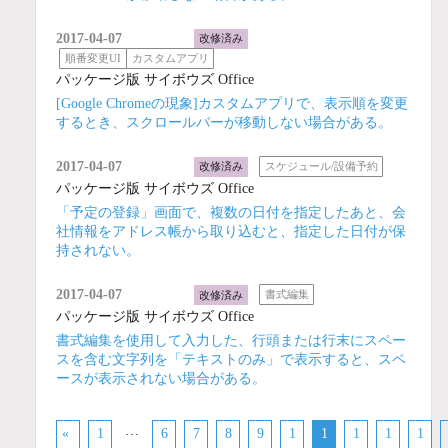
2017-04-07
改修済み
順番変更UI
カスタムアプリ
パッケージ版 サイボウズ Office
[Google Chromeの現象]カスタムアプリで、表示順を変更
するとき、スクロールバーが移動しない場合がある。
2017-04-07
改修済み
スケジュール/設備予約
パッケージ版 サイボウズ Office
「予定の登録」画面で、複数の日付を指定したあと、会
社情報をアドレス帳から取り込むと、指定した日付が保
持されない。
2017-04-07
改修済み
書式編集
パッケージ版 サイボウズ Office
書式編集を使用して入力した、行頭または行末にスペー
スを含む文字列を「テキストのみ」で表示すると、スペ
ースが表示されない場合がある。
…
«
1
6
7
8
9
1
1
1
1
1