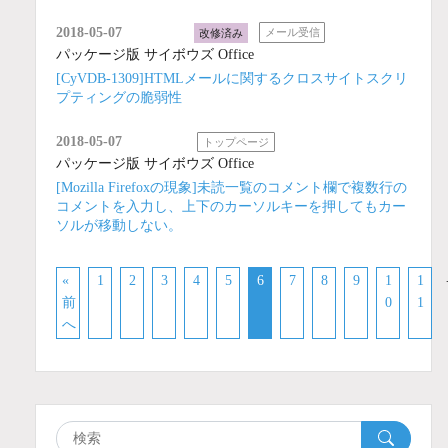
2018-05-07
改修済み
メール受信
パッケージ版 サイボウズ Office
[CyVDB-1309]HTMLメールに関するクロスサイトスクリ
プティングの脆弱性
2018-05-07
トップページ
パッケージ版 サイボウズ Office
[Mozilla Firefoxの現象]未読一覧のコメント欄で複数行の
コメントを入力し、上下のカーソルキーを押してもカー
ソルが移動しない。
«
1
2
3
4
5
6
7
8
9
1
1
前
0
1
へ