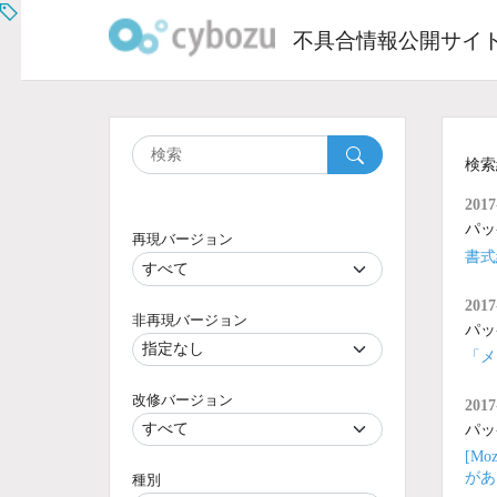
Skip
to
不具合情報公開サイ
content
検索
2017
パッ
再現バージョン
書式
2017
非再現バージョン
パッ
「メ
改修バージョン
2017
パッ
[M
があ
種別