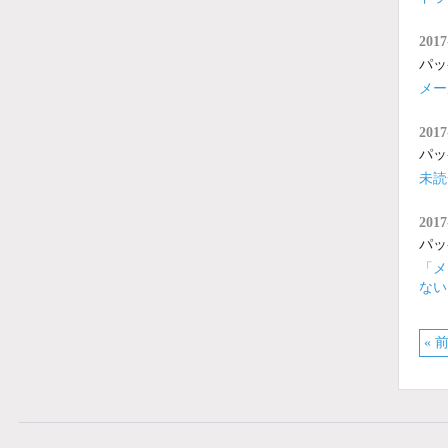
2017
パッ
メー
2017
パッ
未読
2017
パッ
「メ
ない
« 