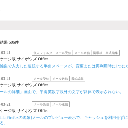
ト
結果 506件
-03-21
個人フォルダ
メール受信
メール送信
掲示板
書式編集
ケージ版 サイボウズ Office
編集で入力した連続する半角スペースが、変更または再利用時に1つに
-03-21
メール受信
メール送信
書式編集
ケージ版 サイボウズ Office
ールの詳細」画面で、半角英数字以外の文字が斜体で表示されない。
-03-21
メール受信
メール送信
ケージ版 サイボウズ Office
ozilla Firefoxの現象]メールのプレビュー表示で、キャッシュを
る。