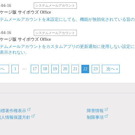
-04-16
システムメールアカウント
ケージ版 サイボウズ Office
テムメールアカウントを未設定にしても、機能が無効化されている旨の
-04-16
システムメールアカウント
ケージ版 サイボウズ Office
テムメールアカウントをカスタムアプリの更新通知に使用しない設定に
表示されない。
…
前へ
1
17
18
19
20
21
22
23
次へ »
商標著作権表示
障害情報
個人情報保護方針
制限事項