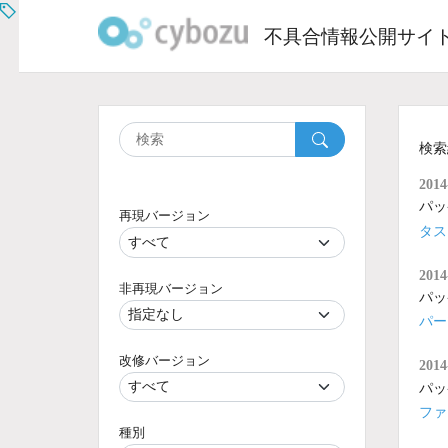
Skip
to
不具合情報公開サイ
content
検索
2014
パッ
再現バージョン
タス
2014
非再現バージョン
パッ
パー
改修バージョン
2014
パッ
ファ
種別