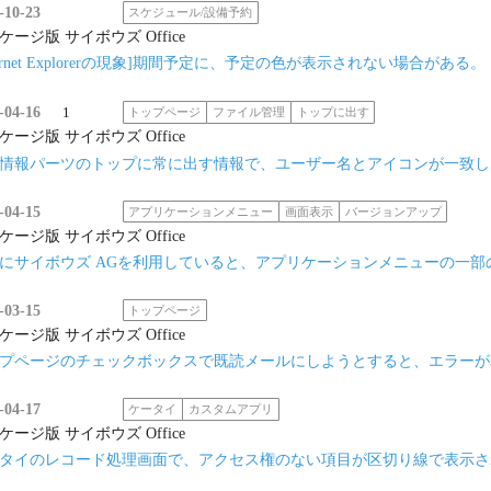
-10-23
スケジュール/設備予約
ケージ版 サイボウズ Office
nternet Explorerの現象]期間予定に、予定の色が表示されない場合がある。
-04-16
1
トップページ
ファイル管理
トップに出す
ケージ版 サイボウズ Office
情報パーツのトップに常に出す情報で、ユーザー名とアイコンが一致し
-04-15
アプリケーションメニュー
画面表示
バージョンアップ
ケージ版 サイボウズ Office
にサイボウズ AGを利用していると、アプリケーションメニューの一部
-03-15
トップページ
ケージ版 サイボウズ Office
プページのチェックボックスで既読メールにしようとすると、エラーが
-04-17
ケータイ
カスタムアプリ
ケージ版 サイボウズ Office
タイのレコード処理画面で、アクセス権のない項目が区切り線で表示さ