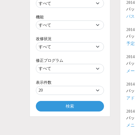
2014
パッ
パス
機能
2014
パッ
改修状況
予定
2014
修正プログラム
パッ
メー
表示件数
2014
パッ
アド
検索
2014
パッ
メニ