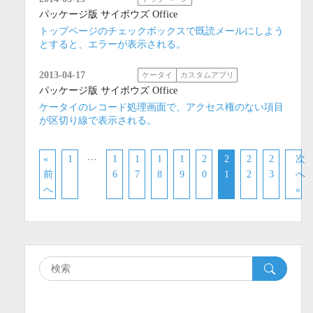
パッケージ版 サイボウズ Office
トップページのチェックボックスで既読メールにしよう
とすると、エラーが表示される。
2013-04-17
ケータイ
カスタムアプリ
パッケージ版 サイボウズ Office
ケータイのレコード処理画面で、アクセス権のない項目
が区切り線で表示される。
…
«
1
1
1
1
1
2
2
2
2
次
前
6
7
8
9
0
1
2
3
へ
へ
»