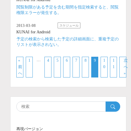
閲覧制限がある予定を含む期間を指定検索すると、閲覧
権限エラーが発生する。
2013-03-08
スケジュール
KUNAI for Android
予定の検索から検索した予定の詳細画面に、重複予定の
リストが表示されない。
…
«
1
4
5
6
7
8
9
1
1
次
前
0
1
へ
へ
»
再現バージョン