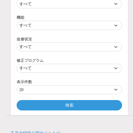
機能
改修状況
修正プログラム
表示件数
検索