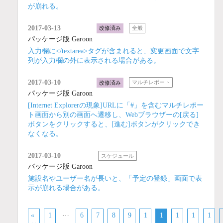
が崩れる。
2017-03-13
改修済み
全般
パッケージ版 Garoon
入力欄に</textarea>タグが含まれると、変更画面で文字
列が入力欄の外に表示される場合がある。
2017-03-10
改修済み
マルチレポート
パッケージ版 Garoon
[Internet Explorerの現象]URLに「#」を含むマルチレポー
ト画面から別の画面へ遷移し、Webブラウザーの[戻る]
ボタンをクリックすると、[進む]ボタンがクリックでき
なくなる。
2017-03-10
スケジュール
パッケージ版 Garoon
施設名やユーザー名が長いと、「予定の登録」画面で表
示が崩れる場合がある。
…
«
1
6
7
8
9
1
1
1
1
1