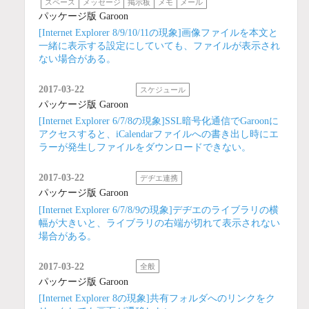
スペース
メッセージ
掲示板
メモ
メール
パッケージ版 Garoon
[Internet Explorer 8/9/10/11の現象]画像ファイルを本文と
一緒に表示する設定にしていても、ファイルが表示され
ない場合がある。
2017-03-22
スケジュール
パッケージ版 Garoon
[Internet Explorer 6/7/8の現象]SSL暗号化通信でGaroonに
アクセスすると、iCalendarファイルへの書き出し時にエ
ラーが発生しファイルをダウンロードできない。
2017-03-22
デヂエ連携
パッケージ版 Garoon
[Internet Explorer 6/7/8/9の現象]デヂエのライブラリの横
幅が大きいと、ライブラリの右端が切れて表示されない
場合がある。
2017-03-22
全般
パッケージ版 Garoon
[Internet Explorer 8の現象]共有フォルダへのリンクをク