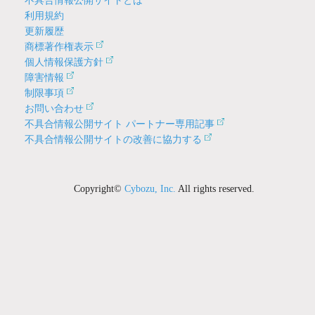
不具合情報公開サイトとは
利用規約
更新履歴
商標著作権表示
個人情報保護方針
障害情報
制限事項
お問い合わせ
不具合情報公開サイト パートナー専用記事
不具合情報公開サイトの改善に協力する
Copyright©
Cybozu, Inc.
All rights reserved.