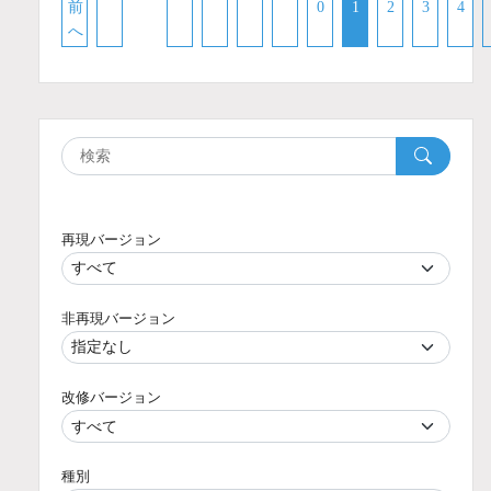
前
0
1
2
3
4
へ
再現バージョン
非再現バージョン
改修バージョン
種別