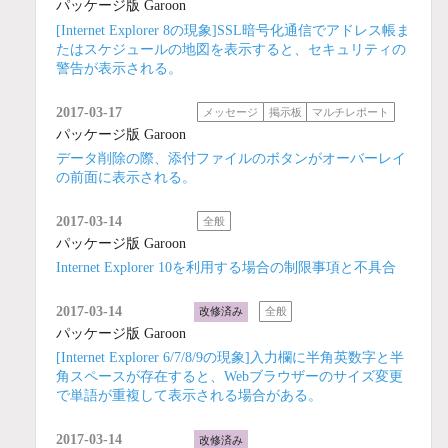
パッケージ版 Garoon
[Internet Explorer 8の現象]SSL暗号化通信でアドレス帳ま
たはスケジュールの地図を表示すると、セキュリティの
警告が表示される。
2017-03-17
メッセージ
掲示板
マルチレポート
パッケージ版 Garoon
データ削除の際、添付ファイルのボタンがオーバーレイ
の前面に表示される。
2017-03-14
全般
パッケージ版 Garoon
Internet Explorer 10を利用する場合の制限事項と不具合
2017-03-14
改修済み
全般
パッケージ版 Garoon
[Internet Explorer 6/7/8/9の現象]入力欄に半角英数字と半
角スペースが存在すると、Webブラウザーのサイズ変更
で単語が重複して表示される場合がある。
2017-03-14
改修済み