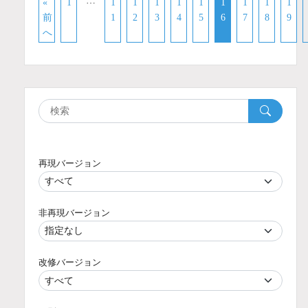
…
«
1
1
1
1
1
1
1
1
1
1
前
1
2
3
4
5
6
7
8
9
へ
再現バージョン
非再現バージョン
改修バージョン