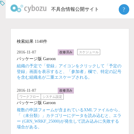
Skip
?
不具合情報公開サイト
to
content
検索結果 1140件
2016-11-07
改修済み
スケジュール
パッケージ版 Garoon
組織の予定で「登録」アイコンをクリックして「予定の
登録」画面を表示すると、「参加者」欄で、特定の記号
を含む組織名が二重エスケープされる。
2016-11-07
改修済み
ワークフロー
システム設定
パッケージ版 Garoon
複数の申請フォームが含まれているXMLファイルから、
「（未分類）」カテゴリーにデータを読み込むと、エラ
ー (GRN_WRKF_25000)が発生して読み込みに失敗する
場合がある。