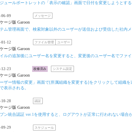
ジュールポートレットの「表示の確認」画面で日付を変更しようとする
-06-09
メッセージ
ケージ版 Garoon
テム管理画面で、検索対象以外のユーザーが送信および受信した社内メ
-01-12
ファイル管理
ユーザー
ケージ版 Garoon
イルの追加後にユーザー名を変更すると、変更後のユーザー名でファイ
-12-23
改修済み
システム設定
ケージ版 Garoon
ーザー情報の変更」画面で[所属組織を変更する]をクリックして組織
で表示される。
-10-28
認証
ケージ版 Garoon
プン統合認証 ver.1を使用すると、ログアウトが正常に行われない場合
-09-29
スケジュール