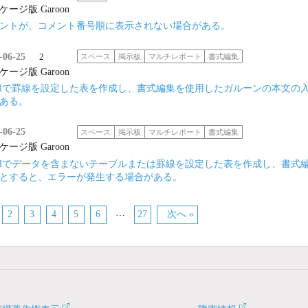
ケージ版 Garoon
ントが、コメント番号順に表示されない場合がある。
-06-25
2
スペース
掲示板
マルチレポート
書式編集
ケージ版 Garoon
celで罫線を設定した表を作成し、書式編集を使用したガルーンの本文
ある。
-06-25
スペース
掲示板
マルチレポート
書式編集
ケージ版 Garoon
celでデータを含まないテーブルまたは罫線を設定した表を作成し、書式編
とすると、エラーが発生する場合がある。
…
2
3
4
5
6
27
次へ »