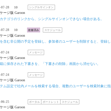
-07-28
10
シングルサインオン
ケージ版 Garoon
カテゴリのリンクから、シングルサインオンできない場合がある。
-07-28
10
改修済み
スケジュール
ケージ版 Garoon
を含む非公開の予定を登録し、参加者のユーザーを削除すると、登録し
-07-24
メッセージ
ケージ版 Garoon
箱に保存された下書きを、「下書きの削除」画面から消せない。
-07-24
メッセージ
ケージ版 Garoon
テム設定で社内メールを検索する場合、複数のユーザーを検索対象に指
-06-25
ポータル
ポートレット
スケジュール
ケージ版 Garoon