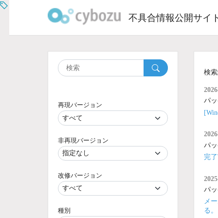
Skip
to
不具合情報公開サイ
content
検索
2026
パッ
再現バージョン
[W
2026
非再現バージョン
パッ
完了
改修バージョン
2025
パッ
メー
種別
る。