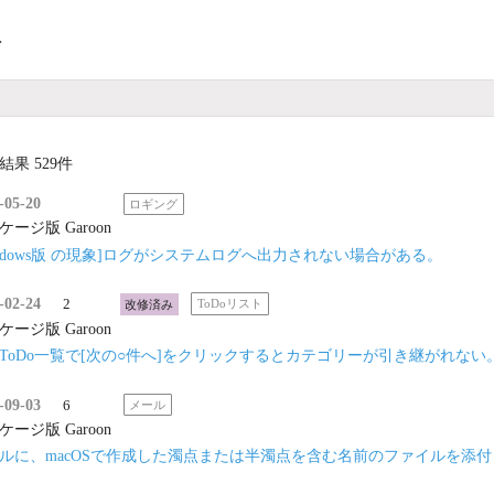
ト
結果 529件
-05-20
ロギング
ケージ版 Garoon
indows版 の現象]ログがシステムログへ出力されない場合がある。
-02-24
2
改修済み
ToDoリスト
ケージ版 Garoon
ToDo一覧で[次の○件へ]をクリックするとカテゴリーが引き継がれない
-09-03
6
メール
ケージ版 Garoon
ルに、macOSで作成した濁点または半濁点を含む名前のファイルを添