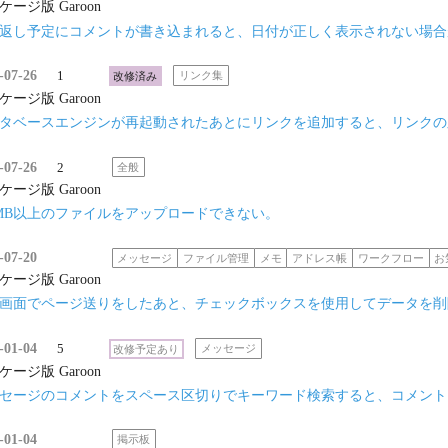
ケージ版 Garoon
返し予定にコメントが書き込まれると、日付が正しく表示されない場合
-07-26
1
改修済み
リンク集
ケージ版 Garoon
タベースエンジンが再起動されたあとにリンクを追加すると、リンクの
-07-26
2
全般
ケージ版 Garoon
0MB以上のファイルをアップロードできない。
-07-20
メッセージ
ファイル管理
メモ
アドレス帳
ワークフロー
お
ケージ版 Garoon
画面でページ送りをしたあと、チェックボックスを使用してデータを削
-01-04
5
改修予定あり
メッセージ
ケージ版 Garoon
セージのコメントをスペース区切りでキーワード検索すると、コメント
-01-04
掲示板