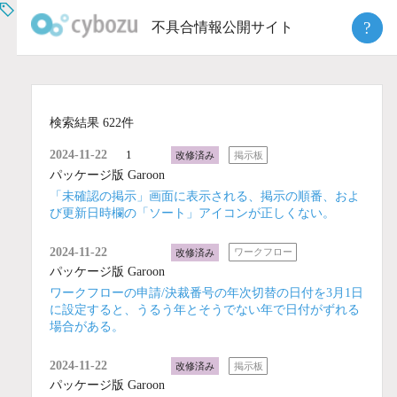
Skip
?
不具合情報公開サイト
to
content
検索結果 622件
2024-11-22
1
改修済み
掲示板
パッケージ版 Garoon
「未確認の掲示」画面に表示される、掲示の順番、およ
び更新日時欄の「ソート」アイコンが正しくない。
2024-11-22
改修済み
ワークフロー
パッケージ版 Garoon
ワークフローの申請/決裁番号の年次切替の日付を3月1日
に設定すると、うるう年とそうでない年で日付がずれる
場合がある。
2024-11-22
改修済み
掲示板
パッケージ版 Garoon