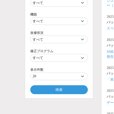
シス
ー（
機能
2025
パッ
スペ
改修状況
2025
パッ
修正プログラム
XM
発生
2025
表示件数
パッ
「未
検索
2025
パッ
デー
2025