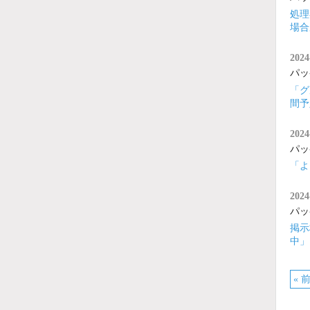
処理
場合
2024
パッ
「グ
間予
2024
パッ
「よ
2024
パッ
掲示
中」
« 