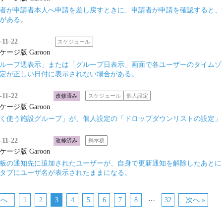
者が申請者本人へ申請を差し戻すときに、申請者が申請を確認すると、
がある。
-11-22
スケジュール
ケージ版 Garoon
ループ週表示」または「グループ日表示」画面で各ユーザーのタイムゾ
定が正しい日付に表示されない場合がある。
-11-22
改修済み
スケジュール
個人設定
ケージ版 Garoon
く使う施設グループ」が、個人設定の「ドロップダウンリストの設定」
-11-22
改修済み
掲示板
ケージ版 Garoon
板の通知先に追加されたユーザーが、自身で更新通知を解除したあとに
タブにユーザ名が表示されたままになる。
…
前へ
1
2
3
4
5
6
7
8
32
次へ »