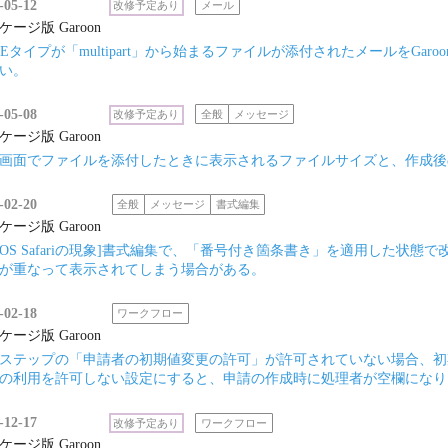
-05-12
改修予定あり
メール
ケージ版 Garoon
MEタイプが「multipart」から始まるファイルが添付されたメールをG
い。
-05-08
改修予定あり
全般
メッセージ
ケージ版 Garoon
画面でファイルを添付したときに表示されるファイルサイズと、作成後
-02-20
全般
メッセージ
書式編集
ケージ版 Garoon
acOS Safariの現象]書式編集で、「番号付き箇条書き」を適用した
が重なって表示されてしまう場合がある。
-02-18
ワークフロー
ケージ版 Garoon
ステップの「申請者の初期値変更の許可」が許可されていない場合、初
の利用を許可しない設定にすると、申請の作成時に処理者が空欄になり
-12-17
改修予定あり
ワークフロー
ケージ版 Garoon