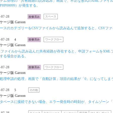
テム管理の「共有経路の読み込み」画面で、不正な形式のXMLファイル
PHP00099）が発生する。
-07-28
改修済み
スペース
ケージ版 Garoon
ースのカテゴリーをCSVファイルから読み込んで追加すると、CSVフ
-07-28
4
改修済み
ワークフロー
ケージ版 Garoon
Lファイルから読み込んだ共有経路が存在すると、申請フォームをXMLフ
する場合がある。
-07-28
改修済み
ワークフロー
ケージ版 Garoon
処理申請の処理」画面で「自動計算」項目の結果が「0」になってしま
-07-28
5
その他
ケージ版 Garoon
タベースに接続できない場合、エラー発生時の時刻が、タイムゾーン「Asia/T
-07-28
スペース
スケジュール
メッセージ
掲示板
マルチレポート