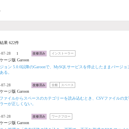
ト
結果 622件
-07-28
1
改修済み
インストーラー
ケージ版 Garoon
ジョン 5.0.0以降のGaroonで、MySQLサービスを停止したまま
ある。
-07-28
改修済み
全般
スペース
ケージ版 Garoon
Vファイルからスペースのカテゴリーを読み込むとき、CSVファイルの
ラーが正しくない。
-07-28
改修済み
ワークフロー
ケージ版 Garoon