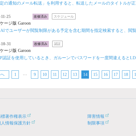
定の通知のメール転送」を利用すると、転送したメールのタイトルが正
-11-25
改修済み
スケジュール
ケージ版 Garoon
NAIでユーザーが閲覧制限がある予定を含む期間を指定検索すると、閲
-10-31
改修済み
認証
ケージ版 Garoon
AP認証を使用しているとき、ガルーンでパスワードを一度間違えるとLD
…
前へ
1
9
10
11
12
13
14
15
16
17
18
商標著作権表示
障害情報
個人情報保護方針
制限事項