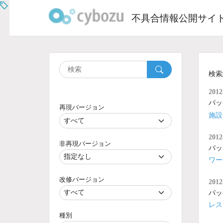
Skip
to
不具合情報公開サイ
content
検索
2012
パッ
再現バージョン
施設
2012
非再現バージョン
パッ
ワー
改修バージョン
2012
パッ
レス
種別