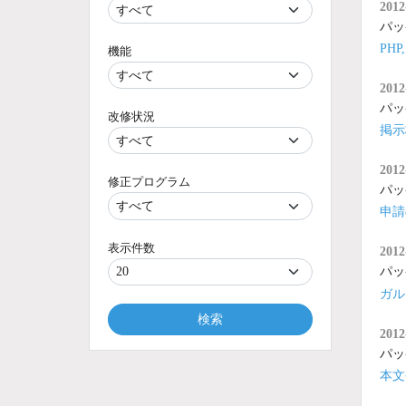
2012
パッ
PH
機能
2012
パッ
改修状況
掲示
2012
修正プログラム
パッ
申請
表示件数
2012
パッ
ガル
検索
2012
パッ
本文