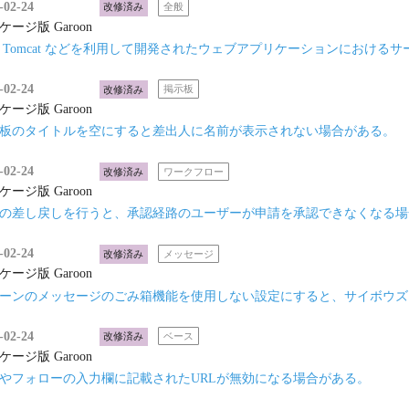
-02-24
改修済み
全般
ケージ版 Garoon
P, Tomcat などを利用して開発されたウェブアプリケーションにおけるサー
-02-24
改修済み
掲示板
ケージ版 Garoon
板のタイトルを空にすると差出人に名前が表示されない場合がある。
-02-24
改修済み
ワークフロー
ケージ版 Garoon
の差し戻しを行うと、承認経路のユーザーが申請を承認できなくなる場
-02-24
改修済み
メッセージ
ケージ版 Garoon
ーンのメッセージのごみ箱機能を使用しない設定にすると、サイボウズ 
-02-24
改修済み
ベース
ケージ版 Garoon
やフォローの入力欄に記載されたURLが無効になる場合がある。