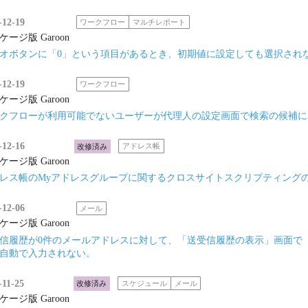
-12-19
ワークフロー
マルチレポート
ケージ版 Garoon
オボタンに「0」という項目があるとき、初期値に設定しても選択され
-12-19
ワークフロー
ケージ版 Garoon
クフローが利用可能でないユーザーが代理人の設定画面で検索の候補に
-12-16
改修済み
アドレス帳
ケージ版 Garoon
レス帳のMyアドレスグループに関するクロスサイトスクリプティング
-12-06
メール
ケージ版 Garoon
信履歴が0件のメールアドレスに対して、「送受信履歴の表示」画面で
自動で入力されない。
-11-25
改修済み
スケジュール
メール
ケージ版 Garoon