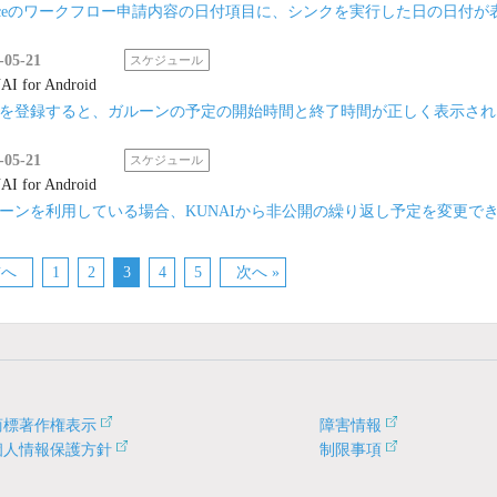
ficeのワークフロー申請内容の日付項目に、シンクを実行した日の日付が
-05-21
スケジュール
I for Android
を登録すると、ガルーンの予定の開始時間と終了時間が正しく表示され
-05-21
スケジュール
I for Android
ーンを利用している場合、KUNAIから非公開の繰り返し予定を変更で
前へ
1
2
3
4
5
次へ »
商標著作権表示
障害情報
個人情報保護方針
制限事項