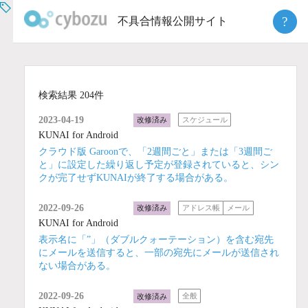
Skip
?
不具合情報公開サイト
to
content
検索結果 204件
2023-04-19
改修済み
スケジュール
KUNAI for Android
クラウド版 Garoonで、「2週間ごと」または「3週間ご
と」に設定した繰り返し予定が登録されていると、シン
クが完了せずKUNAIが終了する場合がある。
2022-09-26
改修済み
アドレス帳
メール
KUNAI for Android
表示名に「”」（ダブルクォーテーション）を含む宛先
にメールを送信すると、一部の宛先にメールが送信され
ない場合がある。
2022-09-26
改修済み
全般