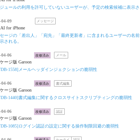
ジュールの利用を許可していないユーザーが、予定の検索候補に表示さ
-04-09
メッセージ
I for iPhone
セージの「差出人」「宛先」「最終更新者」に含まれるユーザーの名前を
示される。
-04-06
改修済み
メール
ケージ版 Garoon
yVDB-1558]メールヘッダインジェクションの脆弱性
-04-06
改修済み
書式編集
ケージ版 Garoon
yVDB-1440]書式編集に関するクロスサイトスクリプティングの脆弱性
-04-06
改修済み
認証
ケージ版 Garoon
yVDB-1085]ログイン認証の設定に関する操作制限回避の脆弱性
-04-06
改修済み
ケータイ
認証