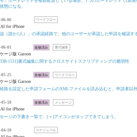
モ」ポートレットを複数配置している場合、1つのポートレットで[新規
状態になる。
-06-06
ワークフロー
I for iPhone
認（誰か1人）」の承認経路で、他のユーザーが承認した申請を確認す
-06-01
改修済み
書式編集
ケージ版 Garoon
yVDB-1531]書式編集に関するクロスサイトスクリプティングの脆弱性
-05-25
改修済み
ワークフロー
ケージ版 Garoon
経路を設定した申請フォームのXMLファイルを読み込むと、申請者以
-05-18
改修済み
メッセージ
I for iPhone
セージの下書き一覧で、[＋]アイコンがタップできてしまう。
-04-10
スケジュール
I for iPhone