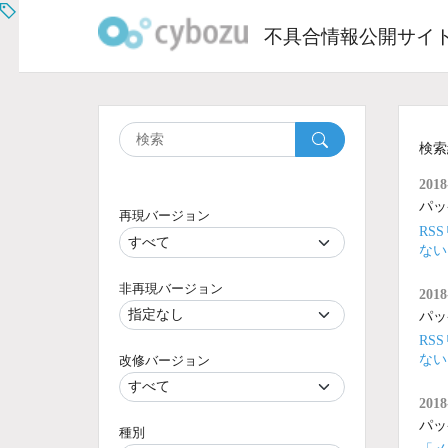
Skip
to
不具合情報公開サイ
content
検索
2018
パッ
再現バージョン
RS
ない
非再現バージョン
2018
パッ
RS
ない
改修バージョン
2018
パッ
種別