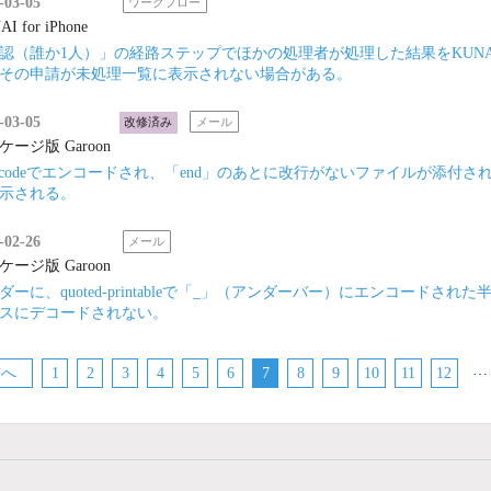
-03-05
ワークフロー
I for iPhone
認（誰か1人）」の経路ステップでほかの処理者が処理した結果をKUN
その申請が未処理一覧に表示されない場合がある。
-03-05
改修済み
メール
ケージ版 Garoon
encodeでエンコードされ、「end」のあとに改行がないファイルが添
示される。
-02-26
メール
ケージ版 Garoon
ダーに、quoted-printableで「_」（アンダーバー）にエンコード
スにデコードされない。
…
前へ
1
2
3
4
5
6
7
8
9
10
11
12