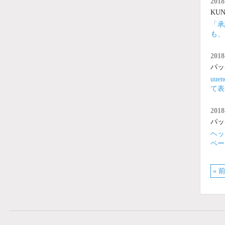
2018
KUNA
「承
も、
2018
パッ
uu
て表
2018
パッ
ヘッ
ペー
« 