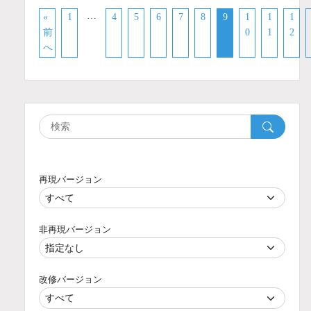
…
«
1
4
5
6
7
8
9
1
1
1
前
0
1
2
へ
再現バージョン
非再現バージョン
改修バージョン