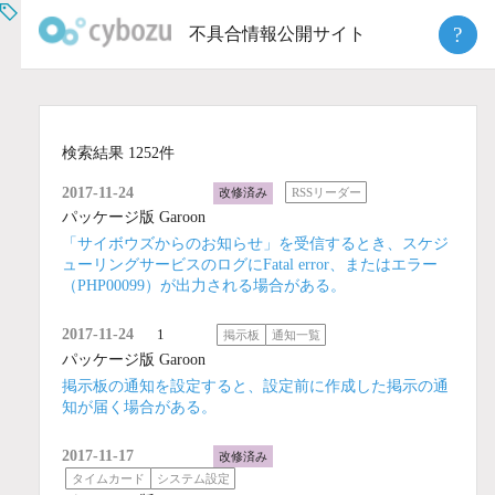
Skip
?
不具合情報公開サイト
to
content
検索結果 1252件
2017-11-24
改修済み
RSSリーダー
パッケージ版 Garoon
「サイボウズからのお知らせ」を受信するとき、スケジ
ューリングサービスのログにFatal error、またはエラー
（PHP00099）が出力される場合がある。
2017-11-24
1
掲示板
通知一覧
パッケージ版 Garoon
掲示板の通知を設定すると、設定前に作成した掲示の通
知が届く場合がある。
2017-11-17
改修済み
タイムカード
システム設定