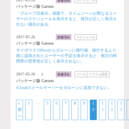
2017-05-26
改修済み
スケジュール
パッケージ版 Garoon
「グループ日表示」画面で、タイムゾーンが異なるユー
ザーのスケジュールを表示すると、祝日が正しく表示さ
れない場合がある。
2017-05-26
改修済み
スケジュール
パッケージ版 Garoon
サイボウズ Officeからガルーンに移行後、移行するより
前に追加されたユーザーの予定を表示すると、祝日の時
間帯の背景色が正しく表示されない。
2017-05-26
1
改修済み
メール
システム設定
パッケージ版 Garoon
iCloudのメールサーバーをガルーンに追加できない。
…
«
1
5
6
7
8
9
1
1
1
1
前
0
1
2
3
へ