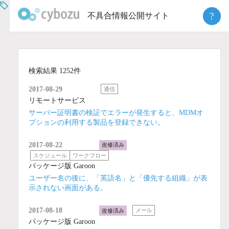
Skip
?
不具合情報公開サイト
to
content
検索結果 1252件
2017-08-29
通信
リモートサービス
サーバー証明書の検証でエラーが発生すると、MDMオ
プションの利用する製品を登録できない。
2017-08-22
改修済み
スケジュール
ワークフロー
パッケージ版 Garoon
ユーザー名の後に、「英語名」と「優先する組織」が表
示されない画面がある。
2017-08-18
改修済み
メール
パッケージ版 Garoon