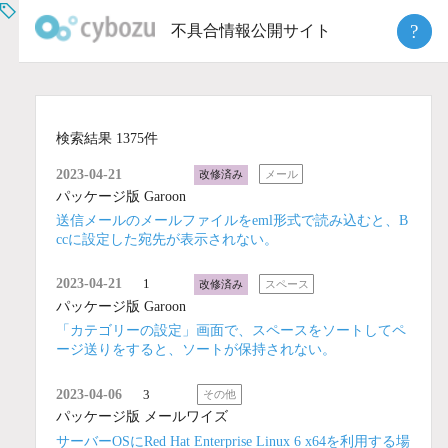
Skip
?
不具合情報公開サイト
to
content
検索結果 1375件
2023-04-21
改修済み
メール
パッケージ版 Garoon
送信メールのメールファイルをeml形式で読み込むと、B
ccに設定した宛先が表示されない。
2023-04-21
1
改修済み
スペース
パッケージ版 Garoon
「カテゴリーの設定」画面で、スペースをソートしてペ
ージ送りをすると、ソートが保持されない。
2023-04-06
3
その他
パッケージ版 メールワイズ
サーバーOSにRed Hat Enterprise Linux 6 x64を利用する場