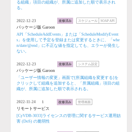
る組織」項目の組織が、所属に追加した順で表示され
る。
2022-12-23
改修済み
スケジュール
SOAP API
パッケージ版 Garoon
API「ScheduleAddEvents」または「ScheduleModifyEvent
s」を使用して予定を登録または変更するときに、「whe
n/date/@end」に不正な値を指定しても、エラーが発生し
ない。
2022-12-23
改修済み
システム設定
パッケージ版 Garoon
「ユーザー情報の変更」画面で[所属組織を変更する]を
クリックして組織を追加すると、「所属組織」項目の組
織が、所属に追加した順で表示される。
2022-11-24
1
改修済み
管理画面
リモートサービス
[CyVDB-3033]ライセンスの管理に関するサービス運用妨
害 (DoS) の脆弱性