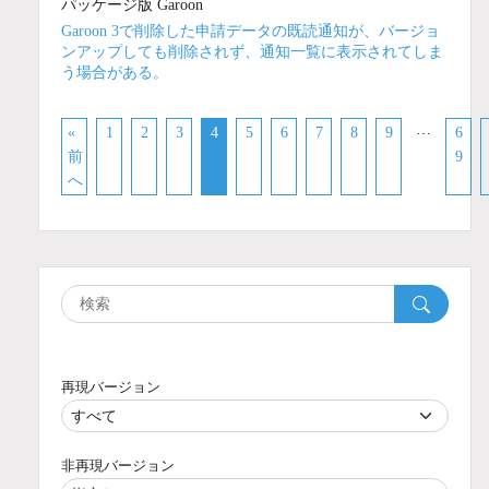
パッケージ版 Garoon
Garoon 3で削除した申請データの既読通知が、バージョ
ンアップしても削除されず、通知一覧に表示されてしま
う場合がある。
…
«
1
2
3
4
5
6
7
8
9
6
前
9
へ
再現バージョン
非再現バージョン