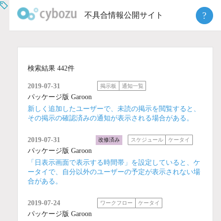
Skip
?
不具合情報公開サイト
to
content
検索結果 442件
2019-07-31
掲示板
通知一覧
パッケージ版 Garoon
新しく追加したユーザーで、未読の掲示を閲覧すると、
その掲示の確認済みの通知が表示される場合がある。
2019-07-31
改修済み
スケジュール
ケータイ
パッケージ版 Garoon
「日表示画面で表示する時間帯」を設定していると、ケ
ータイで、自分以外のユーザーの予定が表示されない場
合がある。
2019-07-24
ワークフロー
ケータイ
パッケージ版 Garoon