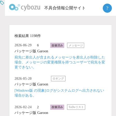
Skip
?
不具合情報公開サイト
to
content
検索結果 1198件
2026-06-29
6
改修済み
メッセージ
パッケージ版 Garoon
宛先に差出人が含まれるメッセージを差出人が削除した
場合、メッセージの変更権限を持つユーザーで宛先を変
更できない。
2026-05-20
ロギング
パッケージ版 Garoon
[Windows版 の現象]ログがシステムログへ出力されない
場合がある。
2026-02-24
2
改修済み
ToDoリスト
パッケージ版 Garoon