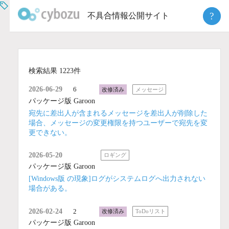
Skip
?
不具合情報公開サイト
to
content
検索結果 1223件
2026-06-29
6
改修済み
メッセージ
パッケージ版 Garoon
宛先に差出人が含まれるメッセージを差出人が削除した
場合、メッセージの変更権限を持つユーザーで宛先を変
更できない。
2026-05-20
ロギング
パッケージ版 Garoon
[Windows版 の現象]ログがシステムログへ出力されない
場合がある。
2026-02-24
2
改修済み
ToDoリスト
パッケージ版 Garoon