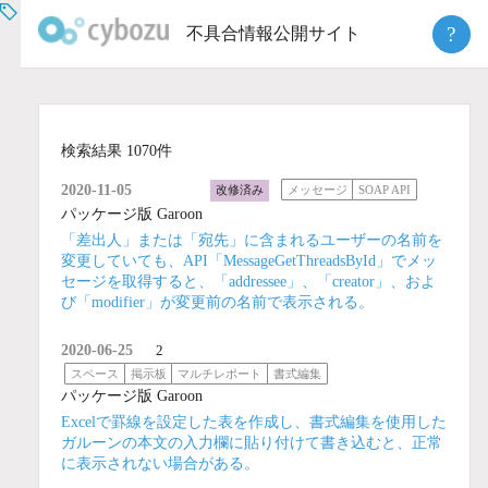
Skip
?
不具合情報公開サイト
to
content
検索結果 1070件
2020-11-05
改修済み
メッセージ
SOAP API
パッケージ版 Garoon
「差出人」または「宛先」に含まれるユーザーの名前を
変更していても、API「MessageGetThreadsById」でメッ
セージを取得すると、「addressee」、「creator」、およ
び「modifier」が変更前の名前で表示される。
2020-06-25
2
スペース
掲示板
マルチレポート
書式編集
パッケージ版 Garoon
Excelで罫線を設定した表を作成し、書式編集を使用した
ガルーンの本文の入力欄に貼り付けて書き込むと、正常
に表示されない場合がある。