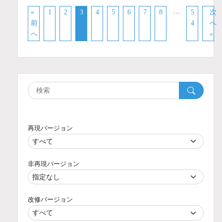
…
«
1
2
3
4
5
6
7
8
5
次
前
4
へ
へ
»
再現バージョン
非再現バージョン
改修バージョン