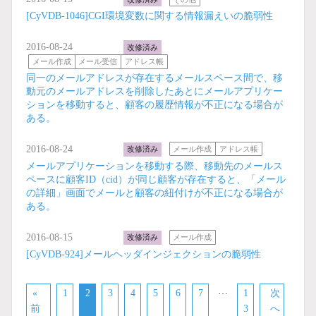
[CyVDB-1046]CGI環境変数に関する情報漏えいの脆弱性
2016-08-24
改修済み
メール作成
メール受信
アドレス帳
同一のメールアドレスが存在するメールスペース間で、移
動元のメールアドレスを削除したあとにメールアプリケー
ションを移動すると、顧客の履歴情報が不正になる場合が
ある。
2016-08-24
改修済み
メール作成
アドレス帳
メールアプリケーションを移動する際、移動先のメールス
ペースに顧客ID（cid）が同じ顧客が存在すると、「メール
の詳細」画面でメールと顧客の紐付けが不正になる場合が
ある。
2016-08-15
改修済み
メール作成
[CyVDB-924]メールヘッダインジェクションの脆弱性
…
«
1
2
3
4
5
6
7
1
次
前
3
へ