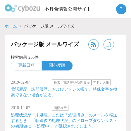
Skip
?
不具合情報公開サイト
to
content
ホーム
パッケージ版 メールワイズ
パッケージ版 メールワイズ
検索結果 256件
更新日順
関心度順
2019-02-07
検索
電話履歴/訪問履歴
アドレス帳
電話履歴、訪問履歴、およびアドレス帳で、特殊文字を検
索できない場合がある。
2018-12-07
画面表示
処理状況が「未処理」または「処理済み」のメールを転送
するとき、「転送後の処理状況」のドロップダウンリスト
の初期値に「(処理中)」が選択されてしまう。