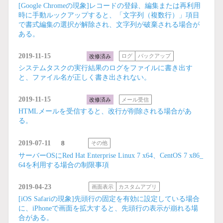
[Google Chromeの現象]レコードの登録、編集または再利用
時に手動ルックアップすると、「文字列（複数行）」項目
で書式編集の選択が解除され、文字列が破棄される場合が
ある。
2019-11-15
改修済み
ログ
バックアップ
システムタスクの実行結果のログをファイルに書き出す
と、ファイル名が正しく書き出されない。
2019-11-15
改修済み
メール受信
HTMLメールを受信すると、改行が削除される場合があ
る。
2019-07-11
8
その他
サーバーOSにRed Hat Enterprise Linux 7 x64、CentOS 7 x86_
64を利用する場合の制限事項
2019-04-23
画面表示
カスタムアプリ
[iOS Safariの現象]先頭行の固定を有効に設定している場合
に、iPhoneで画面を拡大すると、先頭行の表示が崩れる場
合がある。