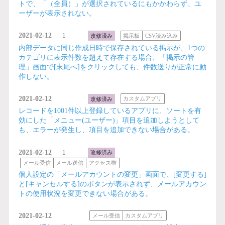
トで、「（全員）」が選択されているにもかかわらず、ユ
ーザーが表示されない。
2021-02-12
1
改修済み
掲示板
CSV読み込み
内部データに同じ作成日時で保存されている掲示が、1つの
カテゴリに表示件数を超えて存在する場合、「掲示の管
理」画面で[末尾へ]をクリックしても、件数送りが正常に動
作しない。
2021-02-12
改修済み
カスタムアプリ
レコードを1001件以上登録しているアプリに、ソートを有
効にした「メニュー(ユーザー)」項目を追加しようとして
も、エラーが発生し、項目を追加できない場合がある。
2021-02-12
1
改修済み
メール受信
メール送信
アクセス権
個人設定の「メールアカウントの変更」画面で、[変更する]
と[キャンセルする]のボタンが表示されず、メールアカウン
トの使用状況を変更できない場合がある。
2021-02-12
メール受信
カスタムアプリ