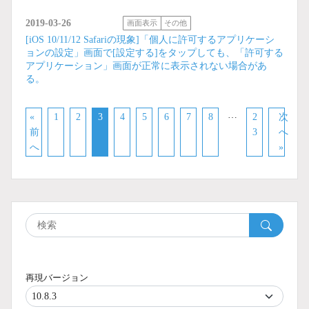
2019-03-26
画面表示
その他
[iOS 10/11/12 Safariの現象]「個人に許可するアプリケーシ
ョンの設定」画面で[設定する]をタップしても、「許可する
アプリケーション」画面が正常に表示されない場合があ
る。
…
«
1
2
3
4
5
6
7
8
2
次
前
3
へ
へ
»
再現バージョン