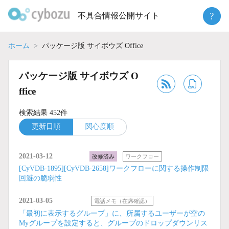
Skip
?
不具合情報公開サイト
to
content
ホーム
パッケージ版 サイボウズ Office
パッケージ版 サイボウズ O
ffice
検索結果 452件
更新日順
関心度順
2021-03-12
改修済み
ワークフロー
[CyVDB-1895][CyVDB-2658]ワークフローに関する操作制限
回避の脆弱性
2021-03-05
電話メモ（在席確認）
「最初に表示するグループ」に、所属するユーザーが空の
Myグループを設定すると、グループのドロップダウンリス