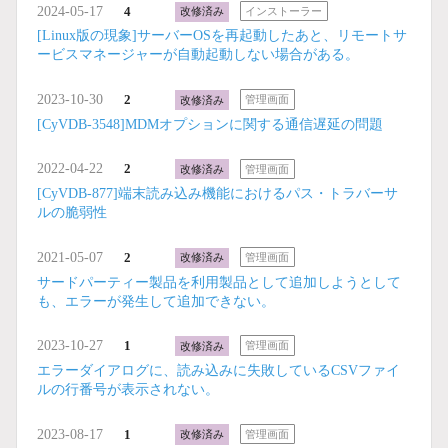
2024-05-17
4
改修済み
インストーラー
[Linux版の現象]サーバーOSを再起動したあと、リモートサ
ービスマネージャーが自動起動しない場合がある。
2023-10-30
2
改修済み
管理画面
[CyVDB-3548]MDMオプションに関する通信遅延の問題
2022-04-22
2
改修済み
管理画面
[CyVDB-877]端末読み込み機能におけるパス・トラバーサ
ルの脆弱性
2021-05-07
2
改修済み
管理画面
サードパーティー製品を利用製品として追加しようとして
も、エラーが発生して追加できない。
2023-10-27
1
改修済み
管理画面
エラーダイアログに、読み込みに失敗しているCSVファイ
ルの行番号が表示されない。
2023-08-17
1
改修済み
管理画面