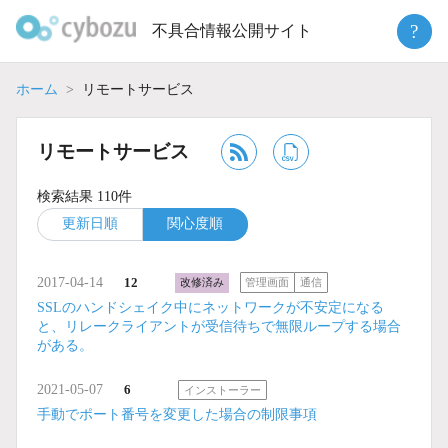
Skip
?
不具合情報公開サイト
to
content
ホーム
リモートサービス
リモートサービス
検索結果 110件
更新日順
関心度順
2017-04-14
12
改修済み
管理画面
通信
SSLのハンドシェイク中にネットワークが不安定になる
と、リレークライアントが受信待ちで無限ループする場合
がある。
2021-05-07
6
インストーラー
手動でポート番号を変更した場合の制限事項