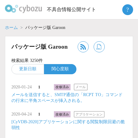
Skip
?
不具合情報公開サイト
to
content
ホーム
パッケージ版 Garoon
パッケージ版 Garoon
検索結果 3250件
更新日順
関心度順
2020-01-24
1
改修済み
メール
メールを送信すると、SMTP通信の「RCPT TO」コマンド
の行末に半角スペースが挿入される。
2020-04-24
1
改修済み
アプリケーション
[CyVDB-2020]アプリケーションに関する閲覧制限回避の脆
弱性