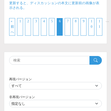
更新すると、ディスカッションの本文に更新前の画像が表
示される。
…
«
1
2
3
4
5
6
7
8
9
1
1
前
0
1
へ
再現バージョン
非再現バージョン