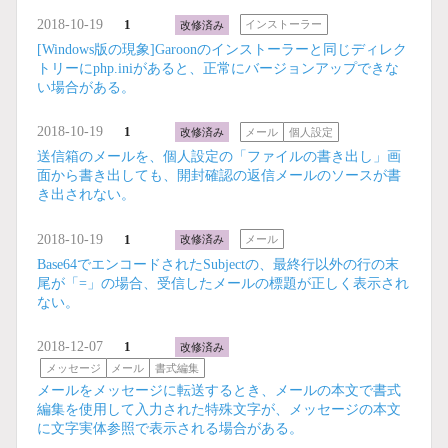
2018-10-19
1
改修済み
インストーラー
[Windows版の現象]Garoonのインストーラーと同じディレク
トリーにphp.iniがあると、正常にバージョンアップできな
い場合がある。
2018-10-19
1
改修済み
メール
個人設定
送信箱のメールを、個人設定の「ファイルの書き出し」画
面から書き出しても、開封確認の返信メールのソースが書
き出されない。
2018-10-19
1
改修済み
メール
Base64でエンコードされたSubjectの、最終行以外の行の末
尾が「=」の場合、受信したメールの標題が正しく表示され
ない。
2018-12-07
1
改修済み
メッセージ
メール
書式編集
メールをメッセージに転送するとき、メールの本文で書式
編集を使用して入力された特殊文字が、メッセージの本文
に文字実体参照で表示される場合がある。