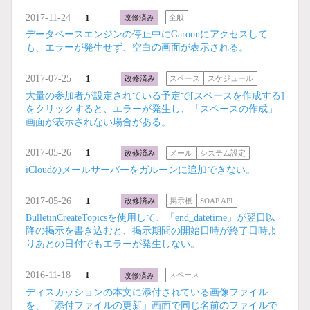
2017-11-24
1
改修済み
全般
データベースエンジンの停止中にGaroonにアクセスして
も、エラーが発生せず、空白の画面が表示される。
2017-07-25
1
改修済み
スペース
スケジュール
大量の参加者が設定されている予定で[スペースを作成する]
をクリックすると、エラーが発生し、「スペースの作成」
画面が表示されない場合がある。
2017-05-26
1
改修済み
メール
システム設定
iCloudのメールサーバーをガルーンに追加できない。
2017-05-26
1
改修済み
掲示板
SOAP API
BulletinCreateTopicsを使用して、「end_datetime」が翌日以
降の掲示を書き込むと、掲示期間の開始日時が終了日時よ
りあとの日付でもエラーが発生しない。
2016-11-18
1
改修済み
スペース
ディスカッションの本文に添付されている画像ファイル
を、「添付ファイルの更新」画面で同じ名前のファイルで