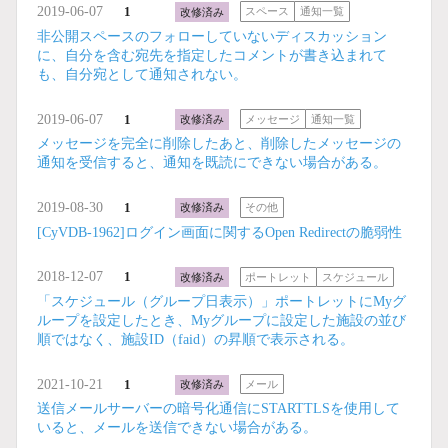
2019-06-07
1
改修済み
スペース
通知一覧
非公開スペースのフォローしていないディスカッション
に、自分を含む宛先を指定したコメントが書き込まれて
も、自分宛として通知されない。
2019-06-07
1
改修済み
メッセージ
通知一覧
メッセージを完全に削除したあと、削除したメッセージの
通知を受信すると、通知を既読にできない場合がある。
2019-08-30
1
改修済み
その他
[CyVDB-1962]ログイン画面に関するOpen Redirectの脆弱性
2018-12-07
1
改修済み
ポートレット
スケジュール
「スケジュール（グループ日表示）」ポートレットにMyグ
ループを設定したとき、Myグループに設定した施設の並び
順ではなく、施設ID（faid）の昇順で表示される。
2021-10-21
1
改修済み
メール
送信メールサーバーの暗号化通信にSTARTTLSを使用して
いると、メールを送信できない場合がある。