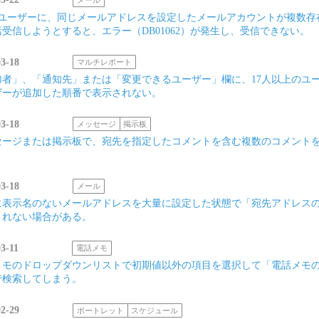
のユーザーに、同じメールアドレスを設定したメールアカウントが複数存
受信しようとすると、エラー（DB01062）が発生し、受信できない。
03-18
マルチレポート
加者」、「通知先」または「変更できるユーザー」欄に、17人以上のユ
ザーが追加した順番で表示されない。
03-18
メッセージ
掲示板
セージまたは掲示板で、宛先を指定したコメントを含む複数のコメント
。
03-18
メール
に表示名のないメールアドレスを大量に設定した状態で「宛先アドレス
されない場合がある。
3-11
電話メモ
メモのドロップダウンリストで初期値以外の項目を選択して「電話メモ
で検索してしまう。
02-29
ポートレット
スケジュール