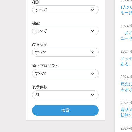
種別
1人
を一括
機能
2024-
「参
ユー
改修状況
2024-
メッ
ある
修正プログラム
2024-
宛先
表示件数
表示
2024-0
電話
検索
状態
2024-