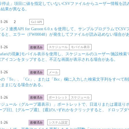
用/停止」項目に値を指定していないCSVファイルからユーザー情報を
み結果が異なる。
01-26
2
Gr2 API
ン 2 連携API for Garoon 6.0.x を使用して、サンプルプログラ
ると、エラー（FW00048）が発生してファイルが読み込めない場合が
01-26
改修済み
スケジュール
モバイル表示
S Safariの現象]モバイル表示を使用し、スケジュールのユーザー/施
索アイコンをタップすると、不正な画面が表示される場合がある。
01-26
改修済み
メール
ルの「To」、「Cc」、または「Bcc」欄に入力した検索文字列をすべ
たままになる場合がある。
01-26
改修済み
ポートレット
スケジュール
ケジュール（グループ週表示）」ポートレットで、日送りまたは週送りボ
ープ日]、[グループ週]、[週]のいずれかをクリックすると、 ドロッ
01-26
改修済み
システム設定