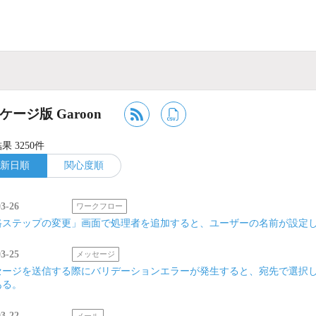
ケージ版 Garoon
果 3250件
新日順
関心度順
03-26
ワークフロー
路ステップの変更」画面で処理者を追加すると、ユーザーの名前が設定
03-25
メッセージ
セージを送信する際にバリデーションエラーが発生すると、宛先で選択
ある。
03-22
メール