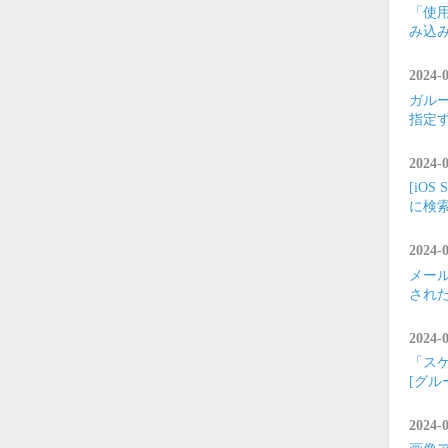
「使
み込
2024-
ガルー
指定す
2024-
[iO
に検
2024-
メー
され
2024-
「ス
[グル
2024-