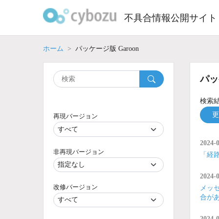
Skip
to
不具合情報公開サイト
content
ホーム
パッケージ版 Garoon
パッ
検索結
更
再現バージョン
2024-
非再現バージョン
「経
2024-
改修バージョン
メッ
合が
2024-