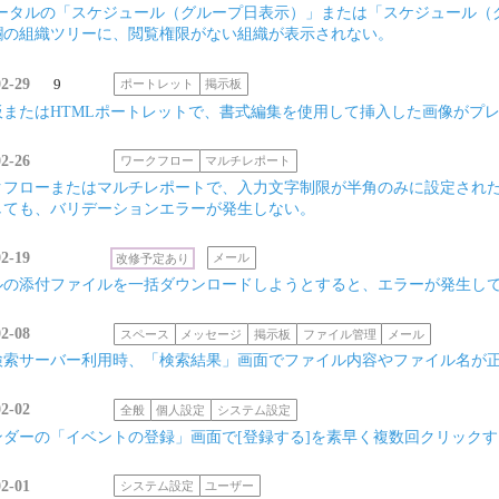
ポータルの「スケジュール（グループ日表示）」または「スケジュール（
欄の組織ツリーに、閲覧権限がない組織が表示されない。
02-29
9
ポートレット
掲示板
板またはHTMLポートレットで、書式編集を使用して挿入した画像がプ
02-26
ワークフロー
マルチレポート
クフローまたはマルチレポートで、入力文字制限が半角のみに設定された
しても、バリデーションエラーが発生しない。
02-19
改修予定あり
メール
ルの添付ファイルを一括ダウンロードしようとすると、エラーが発生し
02-08
スペース
メッセージ
掲示板
ファイル管理
メール
検索サーバー利用時、「検索結果」画面でファイル内容やファイル名が
02-02
全般
個人設定
システム設定
ンダーの「イベントの登録」画面で[登録する]を素早く複数回クリック
02-01
システム設定
ユーザー