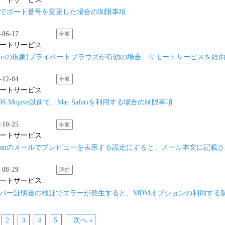
でポート番号を変更した場合の制限事項
-06-17
全般
ートサービス
afariの現象]プライベートブラウズが有効の場合、リモートサービス
-12-04
全般
ートサービス
cOS Mojave以前で、Mac Safariを利用する場合の制限事項
-10-25
全般
ートサービス
roonのメールでプレビューを表示する設定にすると、メール本文に記載さ
-08-29
通信
ートサービス
バー証明書の検証でエラーが発生すると、MDMオプションの利用する
2
3
4
5
次へ »