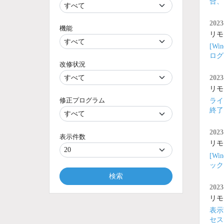
合、
2023
機能
リモ
[W
ログ
改修状況
2023
リモ
修正プログラム
ライ
終了
2023
表示件数
リモ
[W
ック
検索
2023
リモ
表示
セス