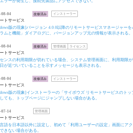
エラーが発生し、接続先製品にアクセスできない。
-08-04
改修済み
インストーラー
ートサービス
indows版の現象]バージョン 4.0.0以降のリモートサービスマネージャー
ラムと機能」ダイアログに、バージョンアップ元の情報が表示される。
-08-04
改修済み
管理画面
ライセンス
ートサービス
センスの利用期限が切れている場合、システム管理画面に、利用期限が
日が近づいていることを示すメッセージも表示される。
-08-04
改修済み
インストーラー
ートサービス
indows版の現象]インストーラーの「サイボウズ リモートサービスのト
しても、トップページにジャンプしない場合がある。
-07-14
管理画面
ートサービス
言語を日本語以外に設定し、初めて「利用ユーザーの設定」画面にアクセス
できない場合がある。