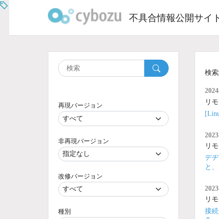
Skip
to
不具合情報公開サイ
content
検索
2024
リモ
再現バージョン
[L
2023
非再現バージョン
リモ
デヂ
と、
改修バージョン
2023
リモ
接続
種別