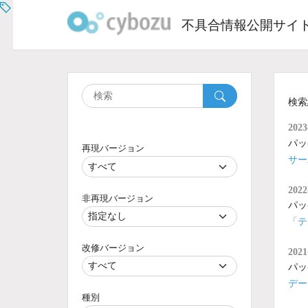
Skip
to
不具合情報公開サイ
content
検索
2023
パッ
再現バージョン
サーバ
2022
非再現バージョン
パッ
「テ
改修バージョン
2021
パッ
デー
種別