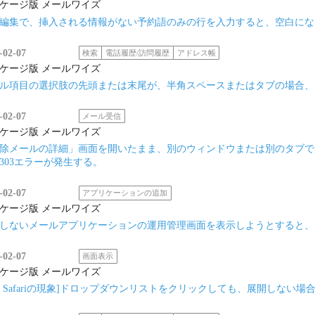
ケージ版 メールワイズ
編集で、挿入される情報がない予約語のみの行を入力すると、空白にな
-02-07
検索
電話履歴/訪問履歴
アドレス帳
ケージ版 メールワイズ
ル項目の選択肢の先頭または末尾が、半角スペースまたはタブの場合、
-02-07
メール受信
ケージ版 メールワイズ
除メールの詳細」画面を開いたまま、別のウィンドウまたは別のタブで
303エラーが発生する。
-02-07
アプリケーションの追加
ケージ版 メールワイズ
しないメールアプリケーションの運用管理画面を表示しようとすると、エラ
-02-07
画面表示
ケージ版 メールワイズ
ac Safariの現象]ドロップダウンリストをクリックしても、展開しない場