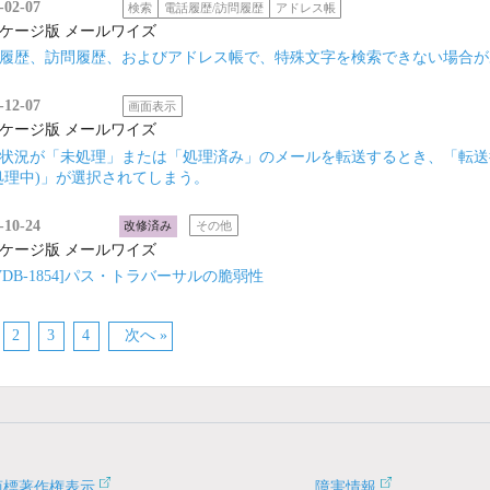
-02-07
検索
電話履歴/訪問履歴
アドレス帳
ケージ版 メールワイズ
履歴、訪問履歴、およびアドレス帳で、特殊文字を検索できない場合が
-12-07
画面表示
ケージ版 メールワイズ
状況が「未処理」または「処理済み」のメールを転送するとき、「転送
処理中)」が選択されてしまう。
-10-24
改修済み
その他
ケージ版 メールワイズ
yVDB-1854]パス・トラバーサルの脆弱性
2
3
4
次へ »
商標著作権表示
障害情報