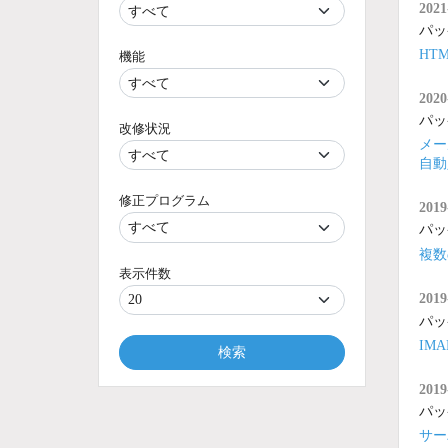
2021
パッ
HT
機能
2020
パッ
改修状況
メー
自動
修正プログラム
2019
パッ
複数
表示件数
2019
パッ
IM
検索
2019
パッ
サーバ