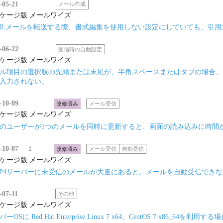
-05-21
メール作成
ケージ版 メールワイズ
MLメールを転送する際、書式編集を使用しない設定にしていても、引用
-06-22
受信時の自動設定
ケージ版 メールワイズ
ル項目の選択肢の先頭または末尾が、半角スペースまたはタブの場合、
入力されない。
-10-09
改修済み
メール受信
ケージ版 メールワイズ
のユーザーが1つのメールを同時に更新すると、画面の読み込みに時間
-10-07
1
改修済み
メール受信
自動受信
ケージ版 メールワイズ
AP4サーバーに未受信のメールが大量にあると、メールを自動受信でき
-07-11
その他
ケージ版 メールワイズ
ーOSに Red Hat Enterprise Linux 7 x64、CentOS 7 x86_64を利